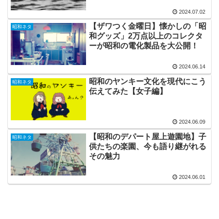
2024.07.02
【ザワつく金曜日】懐かしの「昭
昭和ネタ
和グッズ」2万点以上のコレクタ
ーが昭和の電化製品を大公開！
2024.06.14
昭和のヤンキー文化を現代にこう
昭和ネタ
伝えてみた【女子編】
2024.06.09
【昭和のデパート屋上遊園地】子
昭和ネタ
供たちの楽園、今も語り継がれる
その魅力
2024.06.01