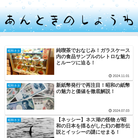
しょうわ懐かしみブログ
純喫茶でおなじみ！ガラスケース
昭和ネタ
内の食品サンプルのレトロな魅力
とルーツに迫る！
2024.11.01
新紙幣発行で再注目！昭和の紙幣
昭和ネタ
の魅力と価値を徹底解説！
2024.07.03
【ネッシー】ネス湖の怪物 が昭
昭和ネタ
和の日本を揺るがした幻の都市伝
説とイッシーの謎にせまる！